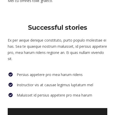
Mel cu omnes tollit graeco.
Successful stories
Ex per aeque denique constituto, purto populo molestiae ei
has. Sea te quaeque nostrum maluisset, id persius appetere
pro, mea harum ridens regione an. Ei quas nullam vivendo
sit.
Persius appetere pro mea harum ridens
Instructior vis at causae legimus luptatum mel
Maluisset id persius appetere pro mea harum