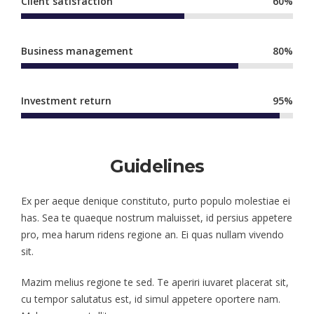
Client satisfaction
60%
Business management
80%
Investment return
95%
Guidelines
Ex per aeque denique constituto, purto populo molestiae ei
has. Sea te quaeque nostrum maluisset, id persius appetere
pro, mea harum ridens regione an. Ei quas nullam vivendo
sit.
Mazim melius regione te sed. Te aperiri iuvaret placerat sit,
cu tempor salutatus est, id simul appetere oportere nam.