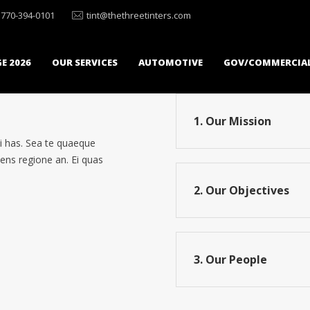
770-394-0101
tint@thethreetinters.com
E 2026
OUR SERVICES
AUTOMOTIVE
GOV/COMMERCIA
1. Our Mission
i has. Sea te quaeque
ens regione an. Ei quas
2. Our Objectives
3. Our People