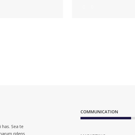
COMMUNICATION
 has. Sea te
 harum ridens