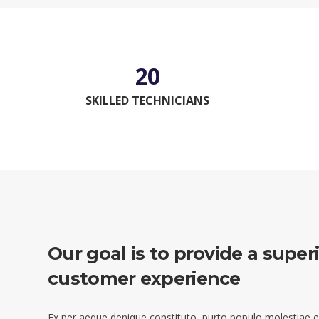
20
SKILLED TECHNICIANS
Our goal is to provide a super
customer experience
Ex per aeque denique constituto, purto populo molestiae ei