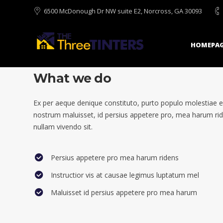
6500 McDonough Dr NW suite E2, Norcross, GA 30093
HOMEPAG
What we do
Ex per aeque denique constituto, purto populo molestiae e
nostrum maluisset, id persius appetere pro, mea harum rid
nullam vivendo sit.
Persius appetere pro mea harum ridens
Instructior vis at causae legimus luptatum mel
Maluisset id persius appetere pro mea harum