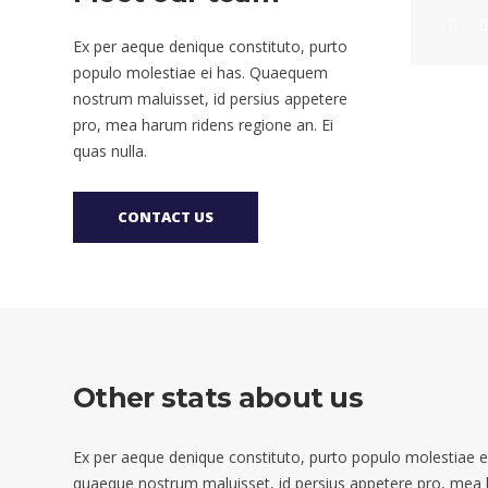
Ex per aeque denique constituto, purto
populo molestiae ei has. Quaequem
nostrum maluisset, id persius appetere
pro, mea harum ridens regione an. Ei
quas nulla.
CONTACT US
Other stats about us
Ex per aeque denique constituto, purto populo molestiae ei
quaeque nostrum maluisset, id persius appetere pro, mea