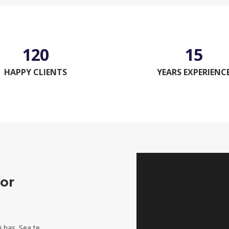
120
15
HAPPY CLIENTS
YEARS EXPERIENC
ior
 has. Sea te